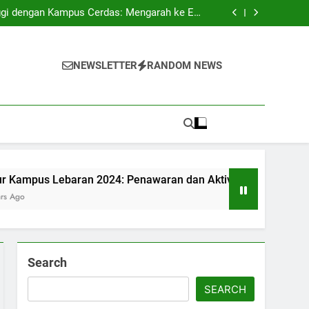
luang dan Tantangan bagi Pemuda Indonesia
ggi dengan Kampus Cerdas: Mengarah ke Era
Modern.
 Lingkungan Mahasiswa untuk Menghasilkan
Kemandirian Ekonomi Mahasiswa
gkatkan Keterampilan Berkomunikasi Pelajar
luang dan Tantangan bagi Pemuda Indonesia
i
ggi dengan Kampus Cerdas: Mengarah ke Era
NEWSLETTER
RANDOM NEWS
Modern.
 Lingkungan Mahasiswa untuk Menghasilkan
Kemandirian Ekonomi Mahasiswa
gkatkan Keterampilan Berkomunikasi Pelajar
an 2024: Penawaran dan Aktivitas Menarik untuk Mahasiswa
Search
SEARCH