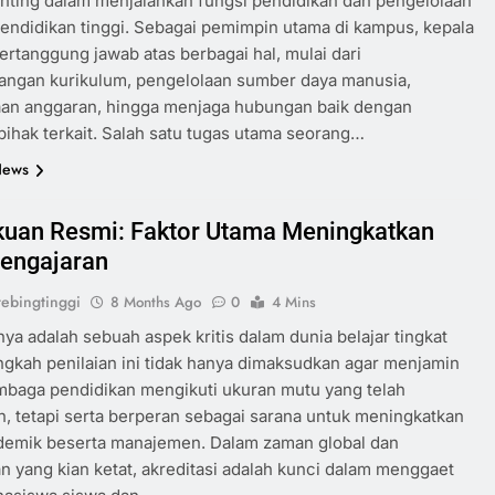
nting dalam menjalankan fungsi pendidikan dan pengelolaan
 pendidikan tinggi. Sebagai pemimpin utama di kampus, kepala
rtanggung jawab atas berbagai hal, mulai dari
ngan kurikulum, pengelolaan sumber daya manusia,
aan anggaran, hingga menjaga hubungan baik dengan
pihak terkait. Salah satu tugas utama seorang…
News
uan Resmi: Faktor Utama Meningkatkan
engajaran
ebingtinggi
8 Months Ago
0
4 Mins
nya adalah sebuah aspek kritis dalam dunia belajar tingkat
angkah penilaian ini tidak hanya dimaksudkan agar menjamin
mbaga pendidikan mengikuti ukuran mutu yang telah
n, tetapi serta berperan sebagai sarana untuk meningkatkan
demik beserta manajemen. Dalam zaman global dan
n yang kian ketat, akreditasi adalah kunci dalam menggaet