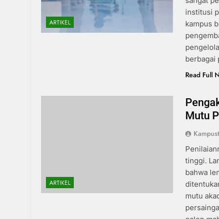
sangat pe
institusi
ARTIKEL
kampus be
pengemba
pengelol
berbagai 
Read Full 
Pengak
Mutu P
Kampust
Penilaian
tinggi. L
bahwa le
ARTIKEL
ditentuka
mutu aka
persainga