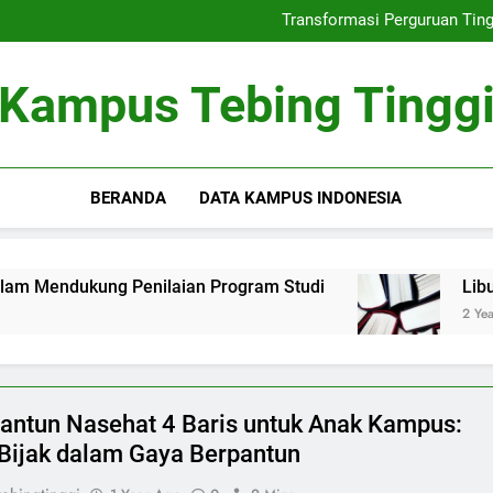
Kampus Kedinasan Gratis: Pe
Transformasi Perguruan Tin
Keberadaan Koperasi dalam
Art of Debating: Menin
Kampus Kedinasan Gratis: Pe
Kampus Tebing Tingg
Transformasi Perguruan Tin
Keberadaan Koperasi dalam
Art of Debating: Menin
BERANDA
DATA KAMPUS INDONESIA
Penilaian Program Studi
Libur Kampus Lebar
2 Years Ago
 Pantun Nasehat 4 Baris untuk Anak Kampus:
Bijak dalam Gaya Berpantun