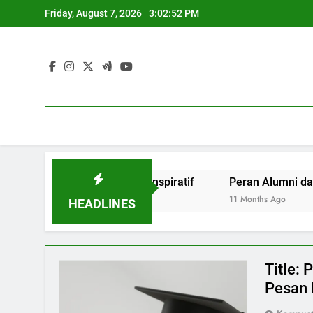
Skip
Friday, August 7, 2026
3:02:53 PM
to
content
 Kampus yang Inspiratif
Peran Alumni dalam Mendukung 
11 Months Ago
HEADLINES
Title:
Pesan 