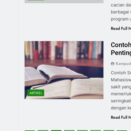
cacian da
berbagai 
program-
Read Full 
Contoh
Pentin
Kampust
Contoh Su
Mahasiswa
sakit yan
ARTIKEL
memerluka
seringkal
dengan ke
Read Full 