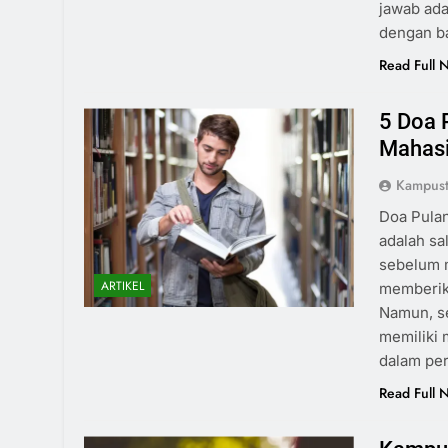
jawab ada
dengan b
Read Full 
5 Doa 
Mahasi
Kampust
Doa Pulan
adalah sa
sebelum m
ARTIKEL
memberik
Namun, se
memiliki
dalam per
Read Full 