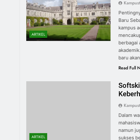
Kampust
Pentingn
Baru Seb
kampus ad
ARTIKEL
mencakup 
berbagai 
akademik
baru akan
Read Full 
Softsk
Keberh
Kampust
Dalam wa
mahasiswa
namun jug
ARTIKEL
sukses b