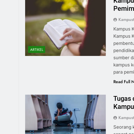
Kampus
Pemim
Kampust
Kampus K
Kampus K
pembentu
ARTIKEL
pendidik
sumber da
kampus ke
para pem
Read Full 
Tugas 
Kampu
Kampust
Seorang 