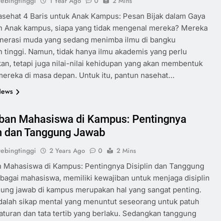
ebingtinggi
1 Year Ago
0
2 Mins
sehat 4 Baris untuk Anak Kampus: Pesan Bijak dalam Gaya
n Anak kampus, siapa yang tidak mengenal mereka? Mereka
enerasi muda yang sedang menimba ilmu di bangku
 tinggi. Namun, tidak hanya ilmu akademis yang perlu
kan, tetapi juga nilai-nilai kehidupan yang akan membentuk
mereka di masa depan. Untuk itu, pantun nasehat…
News
ban Mahasiswa di Kampus: Pentingnya
in dan Tanggung Jawab
ebingtinggi
2 Years Ago
0
2 Mins
n Mahasiswa di Kampus: Pentingnya Disiplin dan Tanggung
agai mahasiswa, memiliki kewajiban untuk menjaga disiplin
ung jawab di kampus merupakan hal yang sangat penting.
adalah sikap mental yang menuntut seseorang untuk patuh
aturan dan tata tertib yang berlaku. Sedangkan tanggung