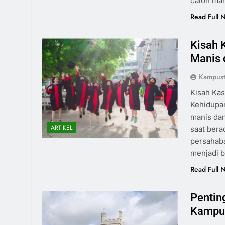
calon ma
Read Full 
Kisah 
Manis 
Kampust
Kisah Ka
Kehidupa
manis dan
ARTIKEL
saat bera
persahaba
menjadi b
Read Full 
Pentin
Kampus