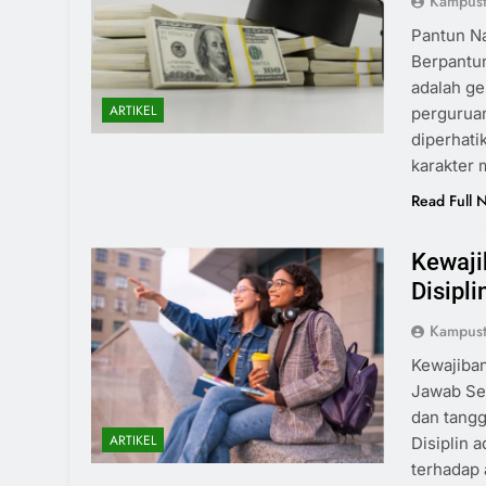
Kampust
Pantun Na
Berpantu
adalah g
ARTIKEL
perguruan
diperhati
karakter 
Read Full 
Kewaji
Disipl
Kampust
Kewajiba
Jawab Seb
dan tangg
ARTIKEL
Disiplin 
terhadap 