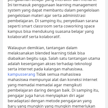
Ini termasuk penggunaan learning management
system yang dapat membantu dalam pengelolaan
pengelolaan materi ajar serta administrasi
pembelajaran. Di samping itu, penyediaan sarana
seperti smart classroom serta coworking space
kampus bisa mendukung suasana belajar yang
kolaboratif serta kolaboratif.
Walaupun demikian, tantangan dalam
melaksanakan blended learning tidak bisa
diabaikan begitu saja. Salah satu tantangan utama
adalah kesenjangan akses terhadap teknologi
serta internet pada kalangan mahasiswa.
kampusserang
Tidak semua mahasiswa
mahasiswa mempunyai alat dan koneksi internet
yang memadai memadai agar mengikuti
pembelajaran daring dengan baik. Di samping itu,
pengajar juga harus menyiapkan diri agar
beradaptasi dengan metode pengajaran yang
baru yang mungkin yang mungkin memerlukan