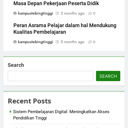
Masa Depan Pekerjaan Peserta Didik
kampustebingtinggi
3 months ago
0
Peran Asrama Pelajar dalam hal Mendukung
Kualitas Pembelajaran
kampustebingtinggi
5 months ago
0
Search
SEARCH
Recent Posts
Sistem Pembelajaran Digital: Meningkatkan Akses
Pendidikan Tinggi