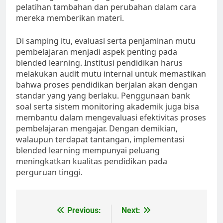
pelatihan tambahan dan perubahan dalam cara
mereka memberikan materi.
Di samping itu, evaluasi serta penjaminan mutu
pembelajaran menjadi aspek penting pada
blended learning. Institusi pendidikan harus
melakukan audit mutu internal untuk memastikan
bahwa proses pendidikan berjalan akan dengan
standar yang yang berlaku. Penggunaan bank
soal serta sistem monitoring akademik juga bisa
membantu dalam mengevaluasi efektivitas proses
pembelajaran mengajar. Dengan demikian,
walaupun terdapat tantangan, implementasi
blended learning mempunyai peluang
meningkatkan kualitas pendidikan pada
perguruan tinggi.
Post
Previous:
Next: