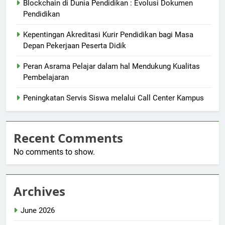
Blockchain di Dunia Pendidikan : Evolusi Dokumen
Pendidikan
Kepentingan Akreditasi Kurir Pendidikan bagi Masa
Depan Pekerjaan Peserta Didik
Peran Asrama Pelajar dalam hal Mendukung Kualitas
Pembelajaran
Peningkatan Servis Siswa melalui Call Center Kampus
Recent Comments
No comments to show.
Archives
June 2026