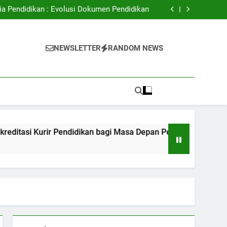
ital: Meningkatkan Akses Pendidikan Tinggi
ia Pendidikan : Evolusi Dokumen Pendidikan
Kurir Pendidikan bagi Masa Depan Pekerjaan
Peserta Didik
dalam hal Mendukung Kualitas Pembelajaran
ital: Meningkatkan Akses Pendidikan Tinggi
i
ia Pendidikan : Evolusi Dokumen Pendidikan
NEWSLETTER
RANDOM NEWS
Kurir Pendidikan bagi Masa Depan Pekerjaan
Peserta Didik
dalam hal Mendukung Kualitas Pembelajaran
i Kurir Pendidikan bagi Masa Depan Pekerjaan Peserta Didik