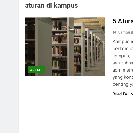
aturan di kampus
5 Atur
Kampust
Kampus m
berkemba
kampus, t
seluruh a
administr
ARTIKEL
yang kond
penting 
Read Full 