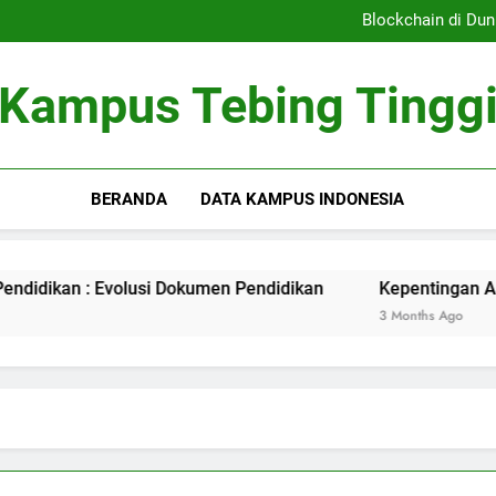
Sistem Pembelajaran Dig
Blockchain di Dun
Kepentingan Akreditasi 
Peran Asrama Pelajar 
Sistem Pembelajaran Dig
Kampus Tebing Tingg
Blockchain di Dun
Kepentingan Akreditasi 
Peran Asrama Pelajar 
BERANDA
DATA KAMPUS INDONESIA
kan : Evolusi Dokumen Pendidikan
Kepentingan Akreditas
3 Months Ago