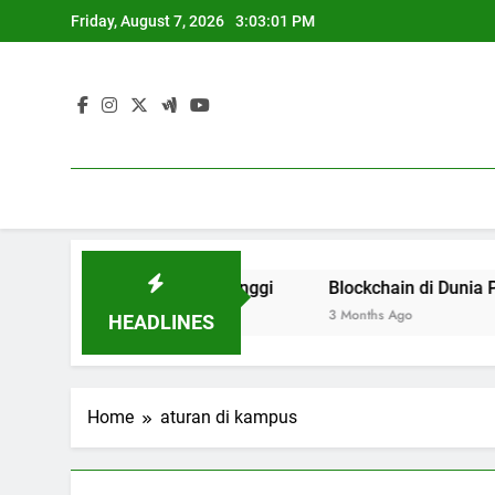
Skip
Friday, August 7, 2026
3:03:01 PM
to
content
n Akses Pendidikan Tinggi
Blockchain di Dunia Pendidi
3 Months Ago
HEADLINES
Home
aturan di kampus