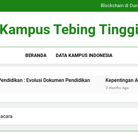
Sistem Pembelajaran Dig
Blockchain di Dun
Kepentingan Akreditasi 
Peran Asrama Pelajar 
Sistem Pembelajaran Dig
Kampus Tebing Tingg
Blockchain di Dun
Kepentingan Akreditasi 
Peran Asrama Pelajar 
BERANDA
DATA KAMPUS INDONESIA
an : Evolusi Dokumen Pendidikan
Kepentingan Akreditasi
3 Months Ago
 acara