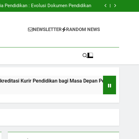
ital: Meningkatkan Akses Pendidikan Tinggi
ia Pendidikan : Evolusi Dokumen Pendidikan
Kurir Pendidikan bagi Masa Depan Pekerjaan
Peserta Didik
dalam hal Mendukung Kualitas Pembelajaran
ital: Meningkatkan Akses Pendidikan Tinggi
i
ia Pendidikan : Evolusi Dokumen Pendidikan
NEWSLETTER
RANDOM NEWS
Kurir Pendidikan bagi Masa Depan Pekerjaan
Peserta Didik
dalam hal Mendukung Kualitas Pembelajaran
 Kurir Pendidikan bagi Masa Depan Pekerjaan Peserta Didik