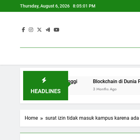
Skip
Thursday, August 6, 2026
8:05:01 PM
to
content
n Akses Pendidikan Tinggi
Blockchain di Dunia Pendidik
3 Months Ago
HEADLINES
Home
surat izin tidak masuk kampus karena ada