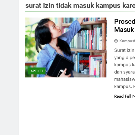
surat izin tidak masuk kampus kar
Prosed
Masuk 
Kampust
Surat izi
yang dipe
kampus ka
ARTIKEL
dan syara
mahasiswa
kampus. P
Read Full 