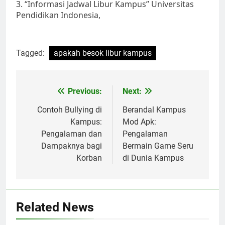
3. “Informasi Jadwal Libur Kampus” Universitas
Pendidikan Indonesia,
Tagged:
apakah besok libur kampus
Post
Previous:
Next:
navigation
Contoh Bullying di
Berandal Kampus
Kampus:
Mod Apk:
Pengalaman dan
Pengalaman
Dampaknya bagi
Bermain Game Seru
Korban
di Dunia Kampus
Related News