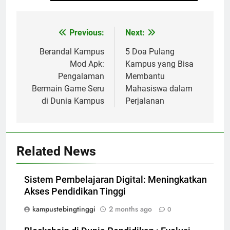
Post
Previous:
Next:
navigation
Berandal Kampus
5 Doa Pulang
Mod Apk:
Kampus yang Bisa
Pengalaman
Membantu
Bermain Game Seru
Mahasiswa dalam
di Dunia Kampus
Perjalanan
Related News
Sistem Pembelajaran Digital: Meningkatkan
Akses Pendidikan Tinggi
kampustebingtinggi
2 months ago
0