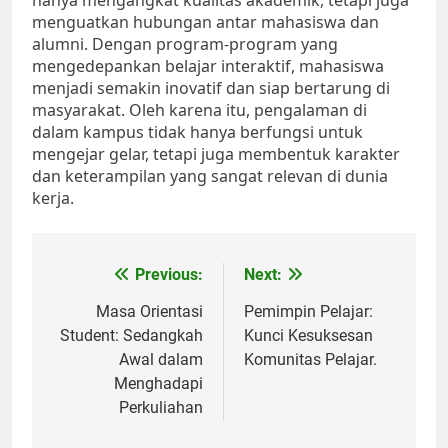
hanya mengangkat kualitas akademik, tetapi juga
menguatkan hubungan antar mahasiswa dan
alumni. Dengan program-program yang
mengedepankan belajar interaktif, mahasiswa
menjadi semakin inovatif dan siap bertarung di
masyarakat. Oleh karena itu, pengalaman di
dalam kampus tidak hanya berfungsi untuk
mengejar gelar, tetapi juga membentuk karakter
dan keterampilan yang sangat relevan di dunia
kerja.
Post
Previous:
Next:
navigation
Masa Orientasi
Pemimpin Pelajar:
Student: Sedangkah
Kunci Kesuksesan
Awal dalam
Komunitas Pelajar.
Menghadapi
Perkuliahan