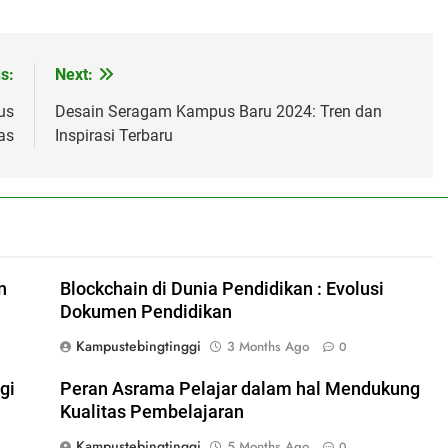
s:
Next:
us
Desain Seragam Kampus Baru 2024: Tren dan
as
Inspirasi Terbaru
n
Blockchain di Dunia Pendidikan : Evolusi
Dokumen Pendidikan
Kampustebingtinggi
3 Months Ago
0
gi
Peran Asrama Pelajar dalam hal Mendukung
Kualitas Pembelajaran
Kampustebingtinggi
5 Months Ago
0