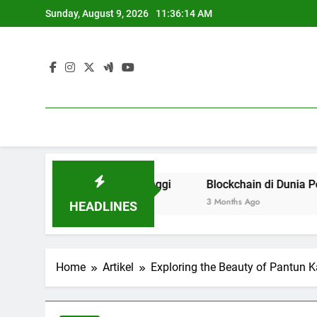
Skip
Sunday, August 9, 2026
11:36:15 AM
to
content
s Pendidikan Tinggi
Blockchain di Dunia Pendidikan : E
3 Months Ago
HEADLINES
Home
Artikel
Exploring the Beauty of Pantun 