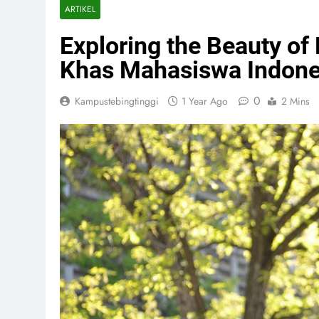
ARTIKEL
Exploring the Beauty of
Khas Mahasiswa Indone
0
Kampustebingtinggi
1 Year Ago
2 Mins