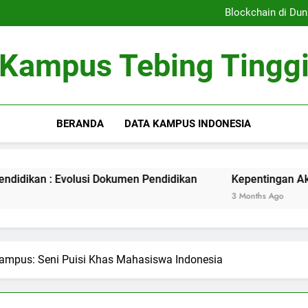
Sistem Pembelajaran Dig
Blockchain di Dun
Kepentingan Akreditasi 
Peran Asrama Pelajar 
Sistem Pembelajaran Dig
Kampus Tebing Tingg
Blockchain di Dun
Kepentingan Akreditasi 
Peran Asrama Pelajar 
BERANDA
DATA KAMPUS INDONESIA
volusi Dokumen Pendidikan
Kepentingan Akreditasi Kuri
3 Months Ago
Kampus: Seni Puisi Khas Mahasiswa Indonesia