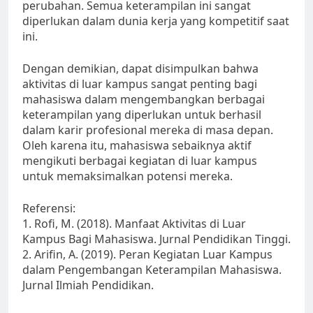
perubahan. Semua keterampilan ini sangat
diperlukan dalam dunia kerja yang kompetitif saat
ini.
Dengan demikian, dapat disimpulkan bahwa
aktivitas di luar kampus sangat penting bagi
mahasiswa dalam mengembangkan berbagai
keterampilan yang diperlukan untuk berhasil
dalam karir profesional mereka di masa depan.
Oleh karena itu, mahasiswa sebaiknya aktif
mengikuti berbagai kegiatan di luar kampus
untuk memaksimalkan potensi mereka.
Referensi:
1. Rofi, M. (2018). Manfaat Aktivitas di Luar
Kampus Bagi Mahasiswa. Jurnal Pendidikan Tinggi.
2. Arifin, A. (2019). Peran Kegiatan Luar Kampus
dalam Pengembangan Keterampilan Mahasiswa.
Jurnal Ilmiah Pendidikan.