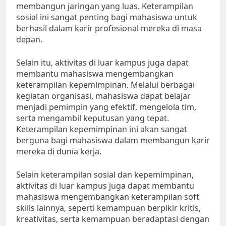
membangun jaringan yang luas. Keterampilan
sosial ini sangat penting bagi mahasiswa untuk
berhasil dalam karir profesional mereka di masa
depan.
Selain itu, aktivitas di luar kampus juga dapat
membantu mahasiswa mengembangkan
keterampilan kepemimpinan. Melalui berbagai
kegiatan organisasi, mahasiswa dapat belajar
menjadi pemimpin yang efektif, mengelola tim,
serta mengambil keputusan yang tepat.
Keterampilan kepemimpinan ini akan sangat
berguna bagi mahasiswa dalam membangun karir
mereka di dunia kerja.
Selain keterampilan sosial dan kepemimpinan,
aktivitas di luar kampus juga dapat membantu
mahasiswa mengembangkan keterampilan soft
skills lainnya, seperti kemampuan berpikir kritis,
kreativitas, serta kemampuan beradaptasi dengan