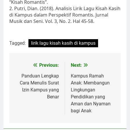
“Kisah Romantis”.
2. Putri, Dian. (2018). Analisis Lirik Lagu Kisah Kasih
di Kampus dalam Perspektif Romantis. Jurnal
Musik dan Seni. Vol. 3, No. 2. Hal 45-58.
Tagged:
lirik lagu kisah kasih di kampus
Post
Previous:
Next:
navigation
Panduan Lengkap
Kampus Ramah
Cara Menulis Surat
Anak: Membangun
Izin Kampus yang
Lingkungan
Benar
Pendidikan yang
Aman dan Nyaman
bagi Anak