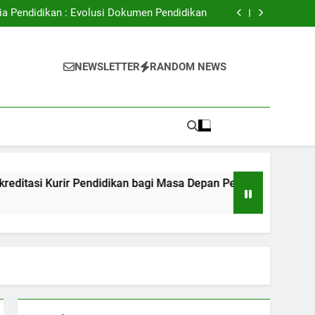
ital: Meningkatkan Akses Pendidikan Tinggi
ia Pendidikan : Evolusi Dokumen Pendidikan
Kurir Pendidikan bagi Masa Depan Pekerjaan
Peserta Didik
dalam hal Mendukung Kualitas Pembelajaran
ital: Meningkatkan Akses Pendidikan Tinggi
i
ia Pendidikan : Evolusi Dokumen Pendidikan
NEWSLETTER
RANDOM NEWS
Kurir Pendidikan bagi Masa Depan Pekerjaan
Peserta Didik
dalam hal Mendukung Kualitas Pembelajaran
ir Pendidikan bagi Masa Depan Pekerjaan Peserta Didik