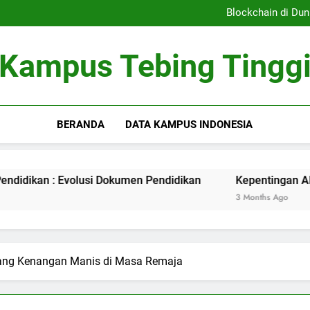
Sistem Pembelajaran Dig
Blockchain di Dun
Kepentingan Akreditasi 
Peran Asrama Pelajar 
Sistem Pembelajaran Dig
Kampus Tebing Tingg
Blockchain di Dun
Kepentingan Akreditasi 
Peran Asrama Pelajar 
BERANDA
DATA KAMPUS INDONESIA
 Evolusi Dokumen Pendidikan
Kepentingan Akreditasi Kur
3 Months Ago
ang Kenangan Manis di Masa Remaja