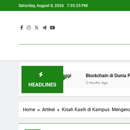
Skip
Saturday, August 8, 2026
7:35:26 PM
to
content
ses Pendidikan Tinggi
Blockchain di Dunia Pendidikan :
3 Months Ago
HEADLINES
Home
Artikel
Kisah Kasih di Kampus: Mengen