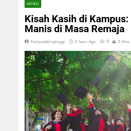
ARTIKEL
Kisah Kasih di Kampus
Manis di Masa Remaja
0
Kampustebingtinggi
2 Years Ago
2 Mins