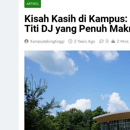
ARTIKEL
Kisah Kasih di Kampus: 
Titi DJ yang Penuh Mak
0
Kampustebingtinggi
2 Years Ago
2 Mins