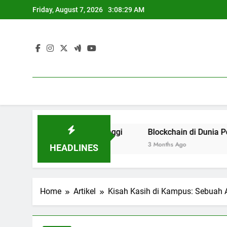
Skip
Friday, August 7, 2026
3:08:29 AM
to
content
 Akses Pendidikan Tinggi
Blockchain di Dunia Pendidika
3 Months Ago
HEADLINES
Home
Artikel
Kisah Kasih di Kampus: Sebuah A