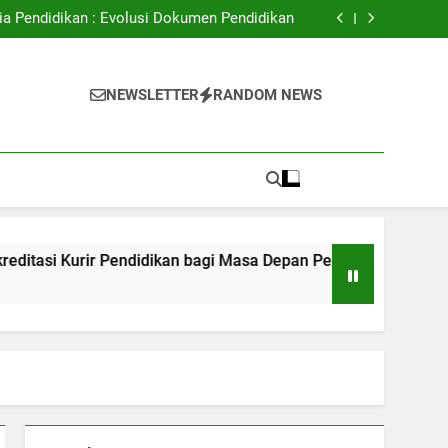
ital: Meningkatkan Akses Pendidikan Tinggi
ia Pendidikan : Evolusi Dokumen Pendidikan
Kurir Pendidikan bagi Masa Depan Pekerjaan
Peserta Didik
dalam hal Mendukung Kualitas Pembelajaran
ital: Meningkatkan Akses Pendidikan Tinggi
i
ia Pendidikan : Evolusi Dokumen Pendidikan
NEWSLETTER
RANDOM NEWS
Kurir Pendidikan bagi Masa Depan Pekerjaan
Peserta Didik
dalam hal Mendukung Kualitas Pembelajaran
Kurir Pendidikan bagi Masa Depan Pekerjaan Peserta Didik