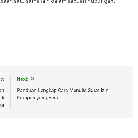
saan satu sama lain dalam sebuah hubungan.
s:
Next:
an
Panduan Lengkap Cara Menulis Surat Izin
di
Kampus yang Benar
ta