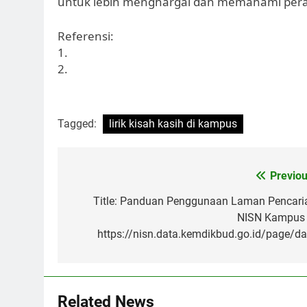
untuk lebih menghargai dan memahami pera
Referensi:
1.
2.
Tagged:
lirik kisah kasih di kampus
Post
Previou
navigation
Title: Panduan Penggunaan Laman Pencari
NISN Kampus 
https://nisn.data.kemdikbud.go.id/page/da
Related News