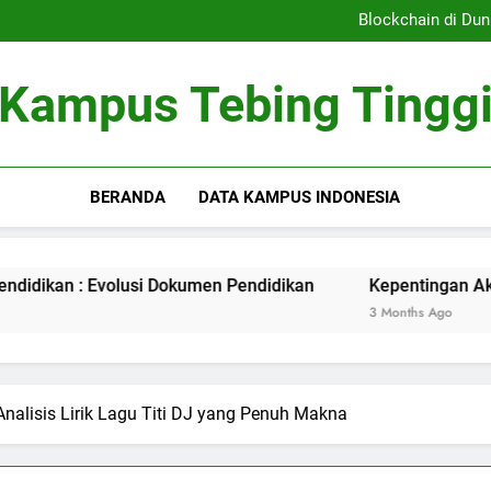
Sistem Pembelajaran Dig
Blockchain di Dun
Kepentingan Akreditasi 
Peran Asrama Pelajar 
Sistem Pembelajaran Dig
Kampus Tebing Tingg
Blockchain di Dun
Kepentingan Akreditasi 
Peran Asrama Pelajar 
BERANDA
DATA KAMPUS INDONESIA
n : Evolusi Dokumen Pendidikan
Kepentingan Akreditasi 
3 Months Ago
nalisis Lirik Lagu Titi DJ yang Penuh Makna