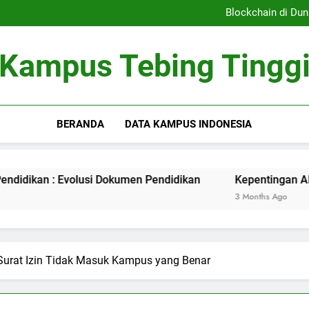
Sistem Pembelajaran Dig
Blockchain di Dun
Kepentingan Akreditasi 
Peran Asrama Pelajar 
Sistem Pembelajaran Dig
Kampus Tebing Tingg
Blockchain di Dun
Kepentingan Akreditasi 
Peran Asrama Pelajar 
BERANDA
DATA KAMPUS INDONESIA
 Evolusi Dokumen Pendidikan
Kepentingan Akreditasi Kur
3 Months Ago
urat Izin Tidak Masuk Kampus yang Benar