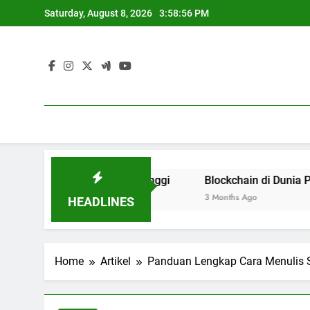
Skip
Saturday, August 8, 2026
3:58:57 PM
to
content
ses Pendidikan Tinggi
Blockchain di Dunia Pendidikan :
3 Months Ago
HEADLINES
Home
Artikel
Panduan Lengkap Cara Menulis S