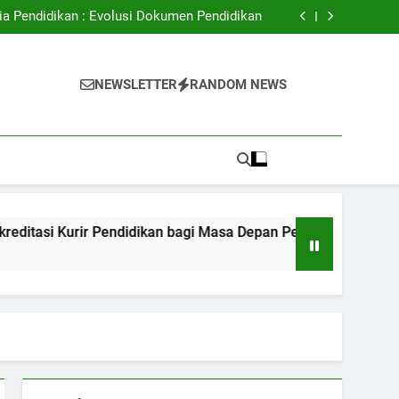
ital: Meningkatkan Akses Pendidikan Tinggi
ia Pendidikan : Evolusi Dokumen Pendidikan
Kurir Pendidikan bagi Masa Depan Pekerjaan
Peserta Didik
dalam hal Mendukung Kualitas Pembelajaran
ital: Meningkatkan Akses Pendidikan Tinggi
i
ia Pendidikan : Evolusi Dokumen Pendidikan
NEWSLETTER
RANDOM NEWS
Kurir Pendidikan bagi Masa Depan Pekerjaan
Peserta Didik
dalam hal Mendukung Kualitas Pembelajaran
ir Pendidikan bagi Masa Depan Pekerjaan Peserta Didik