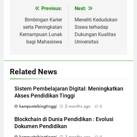
Post
Previous:
Next:
navigation
Bimbingan Karier
Meneliti Kedudukan
serta Peningkatan
Siswa terhadap
Kemampuan Lunak
Dukungan Kualitas
bagi Mahasiswa
Universitas
Related News
Sistem Pembelajaran Digital: Meningkatkan
Akses Pendidikan Tinggi
kampustebingtinggi
2 months ago
0
Blockchain di Dunia Pendidikan : Evolusi
Dokumen Pendidikan
kampustebingtinggi
3 months ago