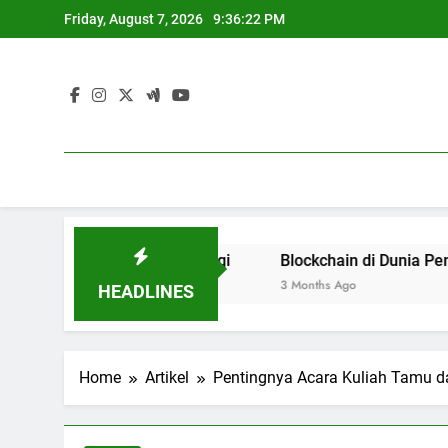
Skip
Friday, August 7, 2026
9:36:23 PM
to
content
ses Pendidikan Tinggi
Blockchain di Dunia Pendidikan 
3 Months Ago
HEADLINES
Home
Artikel
Pentingnya Acara Kuliah Tamu 