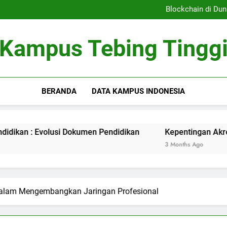
Sistem Pembelajaran Dig
Blockchain di Dun
Kepentingan Akreditasi 
Peran Asrama Pelajar 
Sistem Pembelajaran Dig
Kampus Tebing Tingg
Blockchain di Dun
Kepentingan Akreditasi 
Peran Asrama Pelajar 
BERANDA
DATA KAMPUS INDONESIA
: Evolusi Dokumen Pendidikan
Kepentingan Akreditasi Ku
3 Months Ago
dalam Mengembangkan Jaringan Profesional