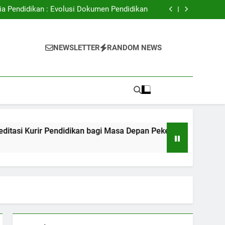
ital: Meningkatkan Akses Pendidikan Tinggi
ia Pendidikan : Evolusi Dokumen Pendidikan
Kurir Pendidikan bagi Masa Depan Pekerjaan
Peserta Didik
dalam hal Mendukung Kualitas Pembelajaran
ital: Meningkatkan Akses Pendidikan Tinggi
i
ia Pendidikan : Evolusi Dokumen Pendidikan
NEWSLETTER
RANDOM NEWS
Kurir Pendidikan bagi Masa Depan Pekerjaan
Peserta Didik
dalam hal Mendukung Kualitas Pembelajaran
rir Pendidikan bagi Masa Depan Pekerjaan Peserta Didik