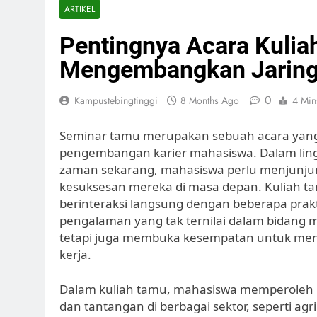
ARTIKEL
Pentingnya Acara Kuli
Mengembangkan Jaringa
0
Kampustebingtinggi
8 Months Ago
4 Min
Seminar tamu merupakan sebuah acara yang 
pengembangan karier mahasiswa. Dalam lin
zaman sekarang, mahasiswa perlu menjunjun
kesuksesan mereka di masa depan. Kuliah 
berinteraksi langsung dengan beberapa prakt
pengalaman yang tak ternilai dalam bidang 
tetapi juga membuka kesempatan untuk menj
kerja.
Dalam kuliah tamu, mahasiswa memperoleh i
dan tantangan di berbagai sektor, seperti agri