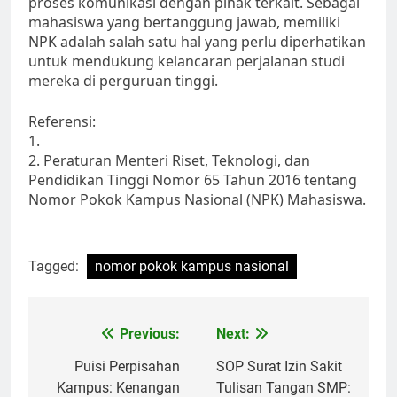
proses komunikasi dengan pihak terkait. Sebagai
mahasiswa yang bertanggung jawab, memiliki
NPK adalah salah satu hal yang perlu diperhatikan
untuk mendukung kelancaran perjalanan studi
mereka di perguruan tinggi.
Referensi:
1.
2. Peraturan Menteri Riset, Teknologi, dan
Pendidikan Tinggi Nomor 65 Tahun 2016 tentang
Nomor Pokok Kampus Nasional (NPK) Mahasiswa.
Tagged:
nomor pokok kampus nasional
Post
Previous:
Next:
navigation
Puisi Perpisahan
SOP Surat Izin Sakit
Kampus: Kenangan
Tulisan Tangan SMP: