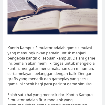
Kantin Kampus Simulator adalah game simulasi
yang memungkinkan pemain untuk menjadi
pengelola kantin di sebuah kampus. Dalam game
ini, pemain akan memiliki tugas untuk mengelola
kantin, mengatur menu makanan dan minuman,
serta melayani pelanggan dengan baik. Dengan
grafis yang menarik dan gameplay yang seru,
game ini cocok bagi para pecinta game simulasi.
Salah satu hal yang menarik dari Kantin Kampus
Simulator adalah fitur mod apk yang