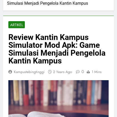
Simulasi Menjadi Pengelola Kantin Kampus
ARTIKEL
Review Kantin Kampus
Simulator Mod Apk: Game
Simulasi Menjadi Pengelola
Kantin Kampus
0
Kampustebingtinggi
2 Years Ago
1 Mins