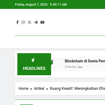
Skip
Friday, August 7, 2026
9:40:12 AM
to
content
 Pendidikan Tinggi
Blockchain di Dunia Pendidikan : Ev
3 Months Ago
HEADLINES
Home
Artikel
Ruang Kreatif: Meningkatkan Efi