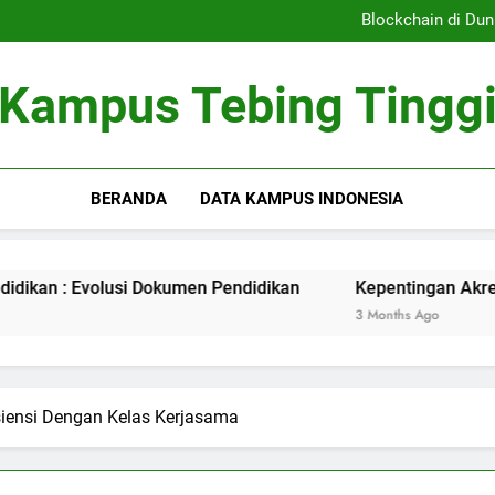
Sistem Pembelajaran Dig
Blockchain di Dun
Kepentingan Akreditasi 
Peran Asrama Pelajar 
Sistem Pembelajaran Dig
Kampus Tebing Tingg
Blockchain di Dun
Kepentingan Akreditasi 
Peran Asrama Pelajar 
BERANDA
DATA KAMPUS INDONESIA
olusi Dokumen Pendidikan
Kepentingan Akreditasi Kurir 
3 Months Ago
siensi Dengan Kelas Kerjasama