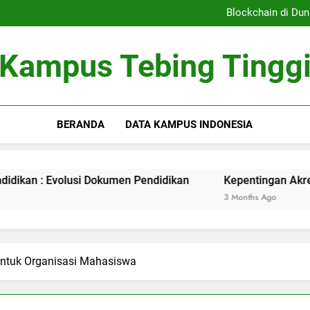
Sistem Pembelajaran Dig
Blockchain di Dun
Kepentingan Akreditasi 
Peran Asrama Pelajar 
Sistem Pembelajaran Dig
Kampus Tebing Tingg
Blockchain di Dun
Kepentingan Akreditasi 
Peran Asrama Pelajar 
BERANDA
DATA KAMPUS INDONESIA
olusi Dokumen Pendidikan
Kepentingan Akreditasi Kurir 
3 Months Ago
untuk Organisasi Mahasiswa