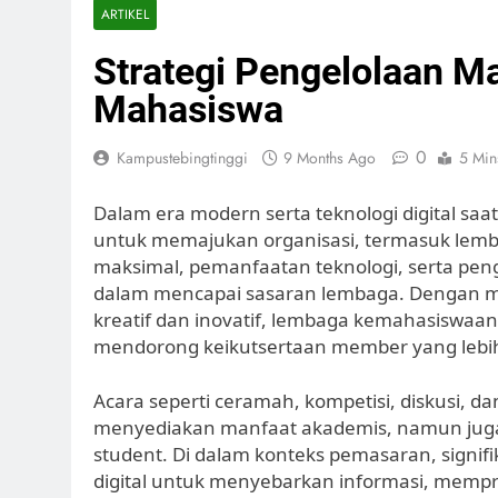
ARTIKEL
Strategi Pengelolaan Ma
Mahasiswa
0
Kampustebingtinggi
9 Months Ago
5 Min
Dalam era modern serta teknologi digital sa
untuk memajukan organisasi, termasuk lemba
maksimal, pemanfaatan teknologi, serta pe
dalam mencapai sasaran lembaga. Dengan m
kreatif dan inovatif, lembaga kemahasiswaa
mendorong keikutsertaan member yang lebih 
Acara seperti ceramah, kompetisi, diskusi, d
menyediakan manfaat akademis, namun juga
student. Di dalam konteks pemasaran, signi
digital untuk menyebarkan informasi, memp