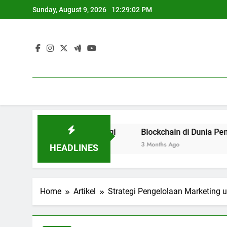
Skip
Sunday, August 9, 2026
12:29:03 PM
to
content
 Pendidikan Tinggi
Blockchain di Dunia Pendidikan : Ev
3 Months Ago
HEADLINES
Home
Artikel
Strategi Pengelolaan Marketing 