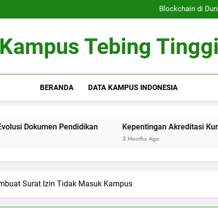
Sistem Pembelajaran Dig
Blockchain di Dun
Kepentingan Akreditasi 
Peran Asrama Pelajar 
Sistem Pembelajaran Dig
Kampus Tebing Tingg
Blockchain di Dun
Kepentingan Akreditasi 
Peran Asrama Pelajar 
BERANDA
DATA KAMPUS INDONESIA
umen Pendidikan
Kepentingan Akreditasi Kurir Pendidik
3 Months Ago
mbuat Surat Izin Tidak Masuk Kampus