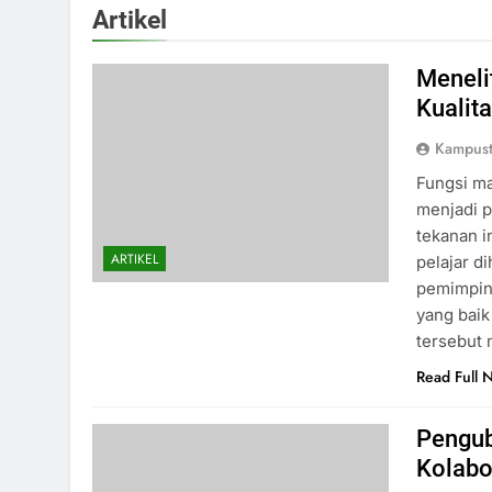
Artikel
Meneli
Kualita
Kampust
Fungsi ma
menjadi p
tekanan i
ARTIKEL
pelajar d
pemimpin 
yang baik
tersebut 
Read Full 
Pengub
Kolabor