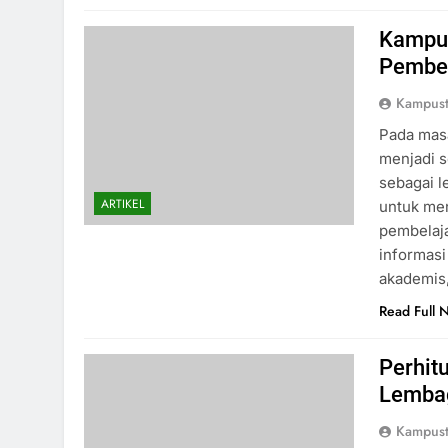
Kampus
Pembel
Kampust
Pada masa
menjadi s
sebagai l
ARTIKEL
untuk me
pembelaja
informasi
akademis,
Read Full 
Perhit
Lemba
Kampust