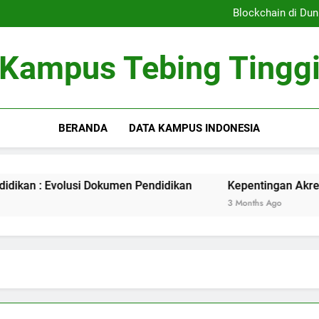
Sistem Pembelajaran Dig
Blockchain di Dun
Kepentingan Akreditasi 
Peran Asrama Pelajar 
Sistem Pembelajaran Dig
Kampus Tebing Tingg
Blockchain di Dun
Kepentingan Akreditasi 
Peran Asrama Pelajar 
BERANDA
DATA KAMPUS INDONESIA
lusi Dokumen Pendidikan
Kepentingan Akreditasi Kurir 
3 Months Ago