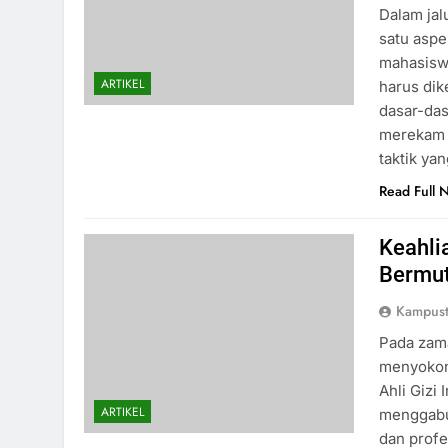
Dalam jal
satu aspe
mahasisw
ARTIKEL
harus dik
dasar-das
merekam t
taktik ya
Read Full 
Keahli
Bermu
Kampust
Pada zama
menyokong
Ahli Gizi
ARTIKEL
menggabun
dan profe