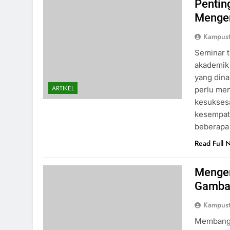
Pentin
Mengem
Kampust
Seminar t
akademik
yang din
ARTIKEL
perlu men
kesukses
kesempat
beberapa 
Read Full 
Mengem
Gambar
Kampust
Membangu