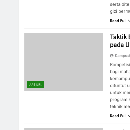
serta dit
gizi berm
Read Full 
Taktik
pada U
Kampust
Kompetisi
bagi maha
kemampuan
ARTIKEL
dituntut u
untuk men
program s
teknik me
Read Full 