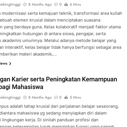
ebingtinggi
8 Months Ago
0
6 Mins
 modernisasi serta kemajuan teknik, transformasi area kuliah
sebuah elemen krusial dalam menciptakan suasana
n yang berdaya guna. Kelas kolaboratif menjadi faktor utama
ingkatkan hubungan di antara siswa, pengajar, serta
s akademis umumnya. Melalui adanya metode belajar yang
an interaktif, kelas belajar tidak hanya berfungsi sebagai area
mberikan materi akademik,…
News
gan Karier serta Peningkatan Kemampuan
bagi Mahasiswa
ebingtinggi
8 Months Ago
0
5 Mins
pus adalah tahap krusial dari perjalanan belajar seseorang,
diantara mahasiswa yg sedang menyiapkan diri dalam
lingkungan kerja. Di sinilah panduan profesi dan
ngan keterampilan lunak memainkan fungsi yang sangat