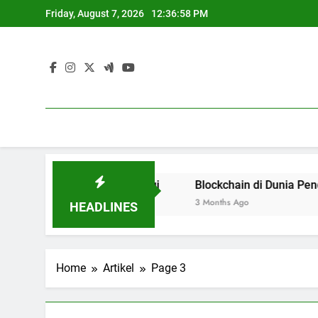
Skip
Friday, August 7, 2026
12:36:59 PM
to
content
Pendidikan Tinggi
Blockchain di Dunia Pendidikan : Evo
3 Months Ago
HEADLINES
Home
Artikel
Page 3