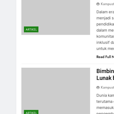
Kampust
Dalam era
menjadi 
pendidika
ARTIKEL
dalam men
komunita
inklusif d
untuk me
Read Full 
Bimbin
Lunak 
Kampust
Dunia kam
terutama 
memasuki 
ARTIKEL
pengemba