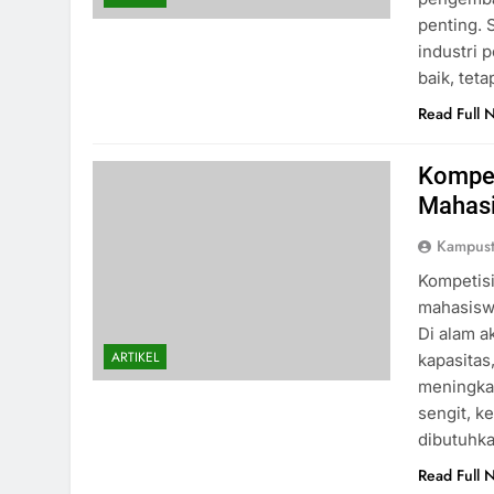
penting.
industri 
baik, tet
Read Full 
Kompet
Mahas
Kampust
Kompetisi
mahasisw
Di alam a
ARTIKEL
kapasitas
meningkat
sengit, k
dibutuhka
Read Full 