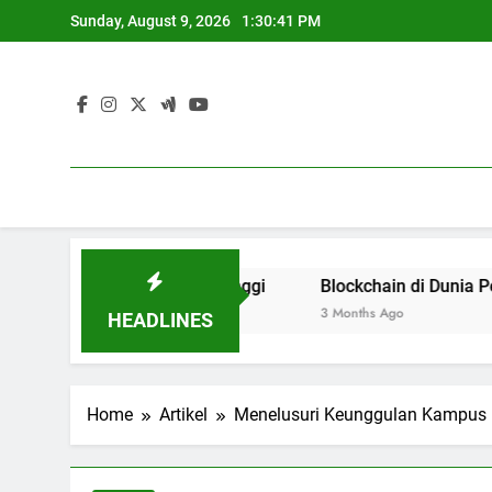
Skip
Sunday, August 9, 2026
1:30:42 PM
to
content
s Pendidikan Tinggi
Blockchain di Dunia Pendidikan : 
3 Months Ago
HEADLINES
Home
Artikel
Menelusuri Keunggulan Kampus Pe