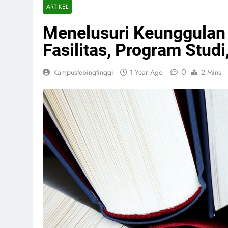
ARTIKEL
Menelusuri Keunggulan
Fasilitas, Program Studi
0
Kampustebingtinggi
1 Year Ago
2 Mins