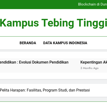
Sistem Pembelajaran Dig
Blockchain di Dun
Kepentingan Akreditasi 
Peran Asrama Pelajar 
Sistem Pembelajaran Dig
Kampus Tebing Tingg
Blockchain di Dun
Kepentingan Akreditasi 
Peran Asrama Pelajar 
BERANDA
DATA KAMPUS INDONESIA
Evolusi Dokumen Pendidikan
Kepentingan Akreditasi Kuri
3 Months Ago
lita Harapan: Fasilitas, Program Studi, dan Prestasi