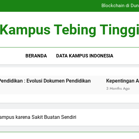
Sistem Pembelajaran Dig
Blockchain di Dun
Kepentingan Akreditasi 
Peran Asrama Pelajar 
Sistem Pembelajaran Dig
Kampus Tebing Tingg
Blockchain di Dun
Kepentingan Akreditasi 
Peran Asrama Pelajar 
BERANDA
DATA KAMPUS INDONESIA
an : Evolusi Dokumen Pendidikan
Kepentingan Akreditasi
3 Months Ago
ampus karena Sakit Buatan Sendiri