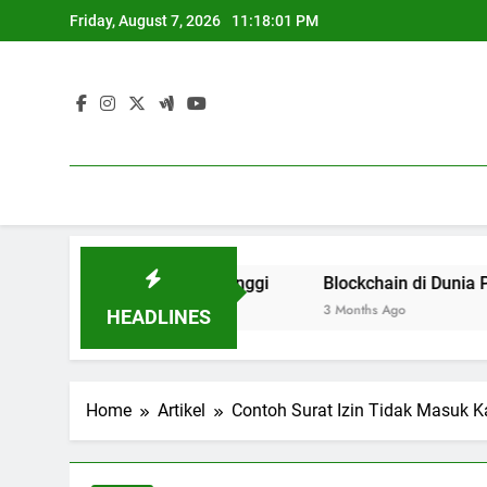
Skip
Friday, August 7, 2026
11:18:01 PM
to
content
n Akses Pendidikan Tinggi
Blockchain di Dunia Pendidik
3 Months Ago
HEADLINES
Home
Artikel
Contoh Surat Izin Tidak Masuk K