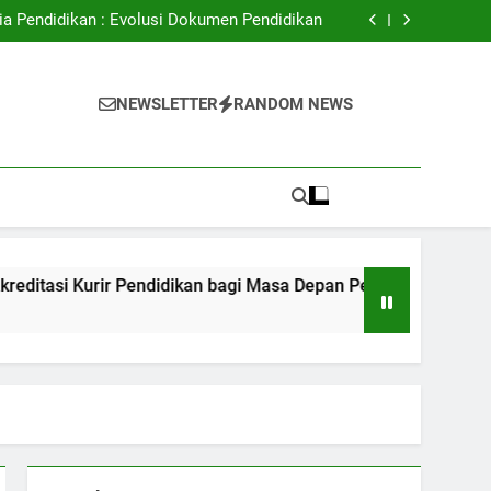
ital: Meningkatkan Akses Pendidikan Tinggi
ia Pendidikan : Evolusi Dokumen Pendidikan
Kurir Pendidikan bagi Masa Depan Pekerjaan
Peserta Didik
dalam hal Mendukung Kualitas Pembelajaran
ital: Meningkatkan Akses Pendidikan Tinggi
i
ia Pendidikan : Evolusi Dokumen Pendidikan
NEWSLETTER
RANDOM NEWS
Kurir Pendidikan bagi Masa Depan Pekerjaan
Peserta Didik
dalam hal Mendukung Kualitas Pembelajaran
 Kurir Pendidikan bagi Masa Depan Pekerjaan Peserta Didik